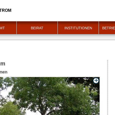
STROM
MT
BEIRAT
INSTITUTIONEN
BETRIE
om
mmen